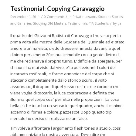
Testimonial: Copying Caravaggio
/
/
December 1, 2011
0 Comments
in
Private Lessons
,
Student Stories
/
and Galleries
,
Studying Old Masters
,
Testimonials
,
TJA Students
by
tja
Il quadro del Giovanni Battista di Caravaggio l ho visto per la
prima volta alla mostra delle Scuderie del Quirinale ed e’ stato
amore a prima vista, credo di essere rimasta davanti a quel
dipinto per almeno 20 minuti immobile con la gente dietro di
me che reclamava il proprio turno. E’ difficile da spiegare, per
chi non l ha mai visto dal vivo, e’ la perfezione! I colori dell
incarnato cosi’ reali, le forme armoniose del corpo che si
staccano completamente dallo sfondo scuro , il volto
assonnato , il drappo di quel rosso cosi’ ricco e corposo che
viene voglia di toccarlo, la luce cosi’precisa e definita che
illumina quel corpo cosi’ perfetto nelle proporzioni. La cosa
bella e’ che tutto ha un senso in quel quadro, anche il minimo
accenno di forma e colore..pazzesco! Dopo questo trip
mentale ho deciso di realizzarne un falso.
Tim voleva affrontare l argomento flesh tones a studio, cosi’
abbiamo iniziato la nostra avventura. Devo dire che,