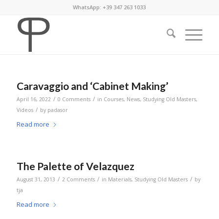
WhatsApp: +39 347 263 1033
Caravaggio and ‘Cabinet Making’
/
/
April 16, 2022
0 Comments
in
Courses
,
News
,
Studying Old Masters
,
/
Videos
by
padasor
Read more
The Palette of Velazquez
/
/
/
August 31, 2013
2 Comments
in
Materials
,
Studying Old Masters
by
tja
Read more