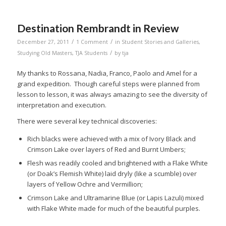
Destination Rembrandt in Review
/
/
December 27, 2011
1 Comment
in
Student Stories and Galleries
,
/
Studying Old Masters
,
TJA Students
by
tja
My thanks to Rossana, Nadia, Franco, Paolo and Amel for a
grand expedition. Though careful steps were planned from
lesson to lesson, it was always amazing to see the diversity of
interpretation and execution.
There were several key technical discoveries:
Rich blacks were achieved with a mix of Ivory Black and
Crimson Lake over layers of Red and Burnt Umbers;
Flesh was readily cooled and brightened with a Flake White
(or Doak’s Flemish White) laid dryly (like a scumble) over
layers of Yellow Ochre and Vermillion;
Crimson Lake and Ultramarine Blue (or Lapis Lazuli) mixed
with Flake White made for much of the beautiful purples.