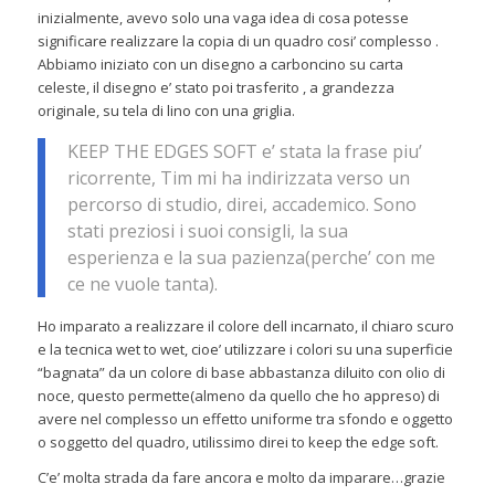
inizialmente, avevo solo una vaga idea di cosa potesse
significare realizzare la copia di un quadro cosi’ complesso .
Abbiamo iniziato con un disegno a carboncino su carta
celeste, il disegno e’ stato poi trasferito , a grandezza
originale, su tela di lino con una griglia.
KEEP THE EDGES SOFT e’ stata la frase piu’
ricorrente, Tim mi ha indirizzata verso un
percorso di studio, direi, accademico. Sono
stati preziosi i suoi consigli, la sua
esperienza e la sua pazienza(perche’ con me
ce ne vuole tanta).
Ho imparato a realizzare il colore dell incarnato, il chiaro scuro
e la tecnica wet to wet, cioe’ utilizzare i colori su una superficie
“bagnata” da un colore di base abbastanza diluito con olio di
noce, questo permette(almeno da quello che ho appreso) di
avere nel complesso un effetto uniforme tra sfondo e oggetto
o soggetto del quadro, utilissimo direi to keep the edge soft.
C’e’ molta strada da fare ancora e molto da imparare…grazie