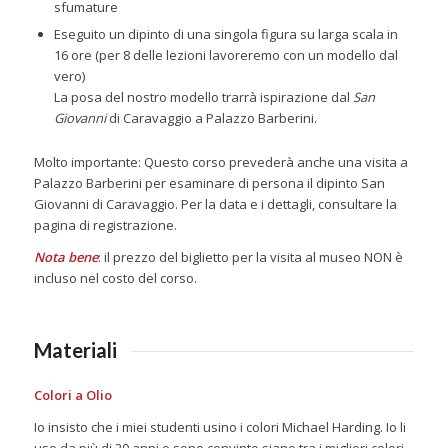
sfumature
Eseguito un dipinto di una singola figura su larga scala in
16 ore (per 8 delle lezioni lavoreremo con un modello dal
vero)
La posa del nostro modello trarrà ispirazione dal
San
Giovanni
di Caravaggio a Palazzo Barberini.
Molto importante: Questo corso prevederà anche una visita a
Palazzo Barberini per esaminare di persona il dipinto San
Giovanni di Caravaggio. Per la data e i dettagli, consultare la
pagina di registrazione.
Nota bene
: il prezzo del biglietto per la visita al museo NON è
incluso nel costo del corso.
Materiali
Colori a Olio
Io insisto che i miei studenti usino i colori Michael Harding. Io li
uso da più di 20 anni e sono convinto siano tra i migliori colori