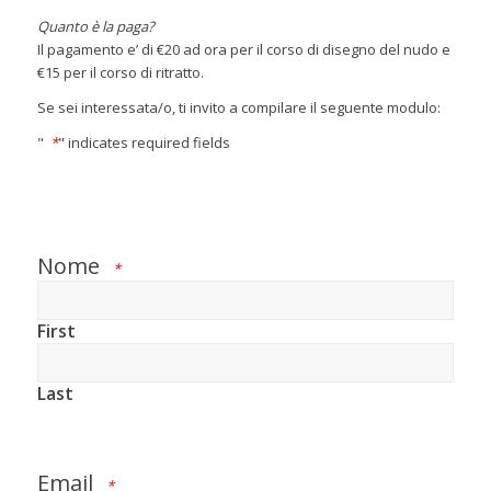
Quanto è la paga?
Il pagamento e’ di €20 ad ora per il corso di disegno del nudo e
€15 per il corso di ritratto.
Se sei interessata/o, ti invito a compilare il seguente modulo:
"
*
" indicates required fields
Nome
*
First
Last
Email
*