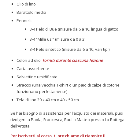
Olio di lino
Barattolo medio
Pennelli:
3-4 Pelo di Bue (misure da 6 a 10, lingua di gatto)
3-4 “Mille usi” (misure da 0 a 3)
3-4 Pelo sintetico (misure da 6 a 10, vari tipi)
Colori ad olio:
forniti durante ciascuna lezione
Carta assorbente
Salviettine umidificate
Straccio (una vecchia T-shirt o un paio di calze di cotone
funzionano perfettamente)
Tela di lino 30 x 40 cm o 40 x 50 cm
Se hai bisogno di assistenza per l’acquisto dei materiali, puoi
rivolgerti a Paola, Francesca, Raul o Matteo presso La Bottega
dell’Artista.
Per iscriverti al corso, ti preghiamo di riempire il