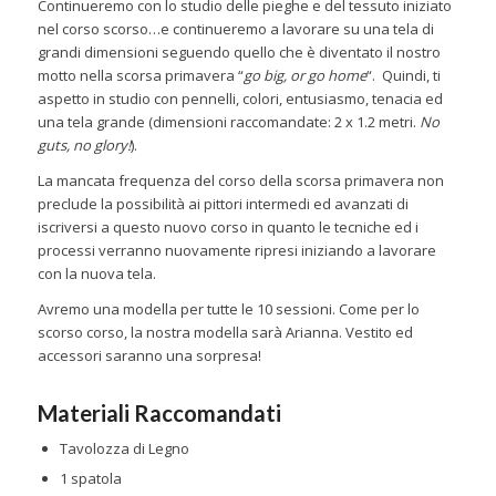
Continueremo con lo studio delle pieghe e del tessuto iniziato
nel corso scorso…e continueremo a lavorare su una tela di
grandi dimensioni seguendo quello che è diventato il nostro
motto nella scorsa primavera “
go big, or go home
“. Quindi, ti
aspetto in studio con pennelli, colori, entusiasmo, tenacia ed
una tela grande (dimensioni raccomandate: 2 x 1.2 metri.
No
guts, no glory!
).
La mancata frequenza del corso della scorsa primavera non
preclude la possibilità ai pittori intermedi ed avanzati di
iscriversi a questo nuovo corso in quanto le tecniche ed i
processi verranno nuovamente ripresi iniziando a lavorare
con la nuova tela.
Avremo una modella per tutte le 10 sessioni. Come per lo
scorso corso, la nostra modella sarà Arianna. Vestito ed
accessori saranno una sorpresa!
Materiali Raccomandati
Tavolozza di Legno
1 spatola