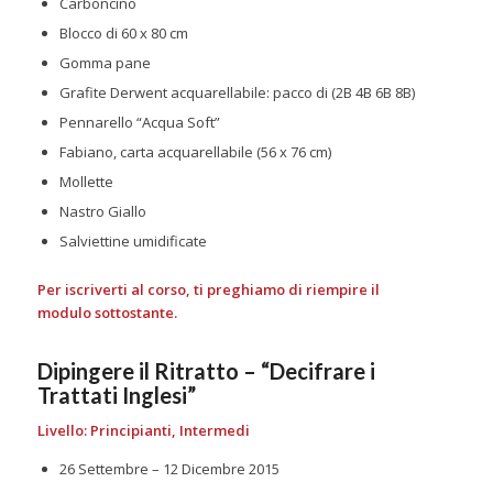
Carboncino
Blocco di 60 x 80 cm
Gomma pane
Grafite Derwent acquarellabile: pacco di (2B 4B 6B 8B)
Pennarello “Acqua Soft”
Fabiano, carta acquarellabile (56 x 76 cm)
Mollette
Nastro Giallo
Salviettine umidificate
Per iscriverti al corso, ti preghiamo di riempire il
modulo sottostante.
Dipingere il Ritratto – “Decifrare i
Trattati Inglesi”
Livello: Principianti, Intermedi
26 Settembre – 12 Dicembre 2015